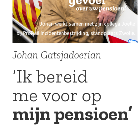
Johan werkt samen met zijn collega Joëlle
bij ProRail Incidentenbestrijding, standplaats Zwolle.
Johan Gatsjadoerian
‘Ik bereid
me voor op
mijn pensioen’