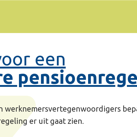
LEEFTIJD
40-
een
nsioenregeling
­vertegenwoordigers bepalen hoe de
 gaat zien.
r een solidaire pensioen­regeling. Daarover is ook de
neel (BGV) gehoord. Ook de BGV is het eens met de
ng.
aan de invoering van de solidaire pensioenregeling.