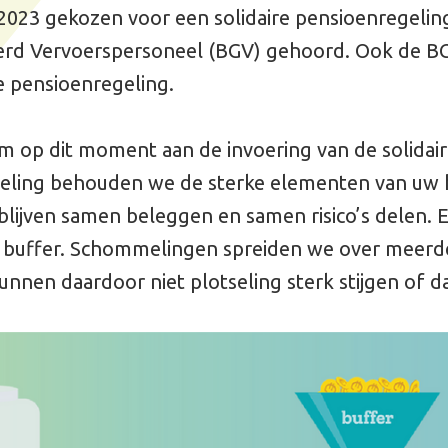
we de sterke elementen van uw huidige
leggen en samen risico’s delen. En tegenvallers vangen
lingen spreiden we over meerdere jaren.
et plotseling sterk stijgen of dalen.