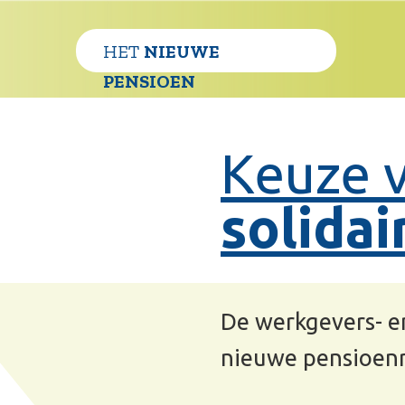
HET
NIEUWE
PENSIOEN
Keuze voor 
solidaire pe
De werkgevers- en werknemers
nieuwe pensioenregeling er uit
Zij hebben in oktober 2023 gekozen voo
Bond van Gepensioneerd Vervoersperso
keuze voor de solidaire pensioenregeli
Rail & OV werkt daarom op dit moment 