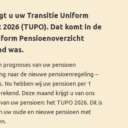
ng –
 1
ons
Dit is
et
en
laat