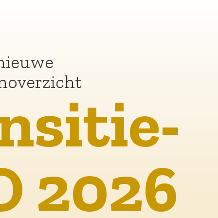
e-
6
m
n de