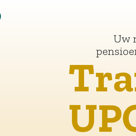
Uw nieuwe
pensioenoverzicht
Transiti
UPO 202
Vanaf juni ontvangt u uw Transitie Unifor
Pensioenoverzicht 2026 (TUPO). Dat komt i
plaats van het Uniform Pensioenoverzicht