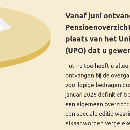
(UPO) dat u gewend was.
Tot nu toe heeft u alleen prognoses van uw pensioen
ontvangen bij de overgang naar de nieuwe pensioenregeli
voorlopige bedragen dus. Nu hebben wij uw pensioen per
januari 2026 definitief berekend. Deze maand krijgt u van 
een algemeen overzicht van uw pensioen: het TUPO 2026. 
een speciale editie waarin uw oude en nieuwe pensioen m
elkaar worden vergeleken.
Zo staat u ervoor: uw
pensioenvermogen en
verwachte pensioenbedragen
In het overzicht ziet u uw persoonlijk pensioenvermogen 
waar dat uit bestaat. Ook ziet u uw verwachte
pensioenbedragen als u op uw AOW-leeftijd uw pensioen 