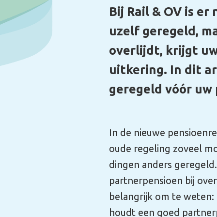
geregeld vóór uw pensioendatum.
In de nieuwe pensioenregeling hebben we het goede uit 
oude regeling zoveel mogelijk behouden. Maar er zijn ook
dingen anders geregeld. Dat geldt bijvoorbeeld voor het
partnerpensioen bij overlijden vóór uw pensioendatum. M
belangrijk om te weten: u had een goed partnerpensioen 
houdt een goed partnerpensioen.
U houdt een goed
partnerpensioen
Wat is er nieuw?
In de nieuwe regeling bouwt u geen partnerpensioen mee
voor uw partner mocht u overlijden voor uw pensioendat