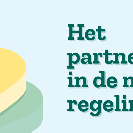
Het
partnerpensio
in de nieuwe
regeling
Bij Rail & OV is er niet alleen pensioen voor
uzelf geregeld, maar ook voor uw partner. 
overlijdt, krijgt uw partner een maandelijk
uitkering. In dit artikel leest u hoe dat is