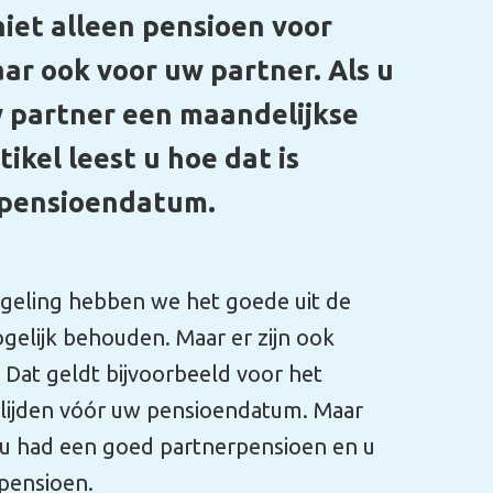
de
aar
en u
r op
um.