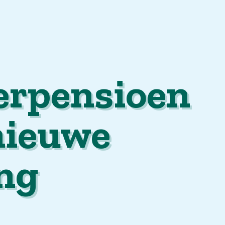
en
Als u
se