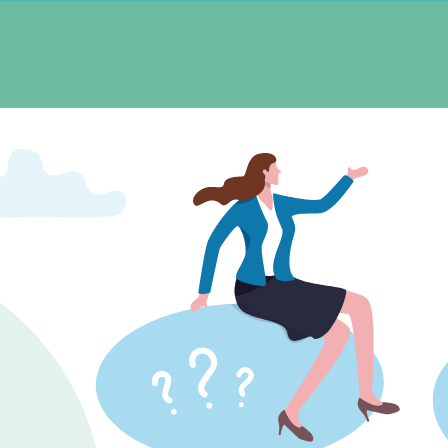
LEEFTIJD
40-55
nsioenregeling: