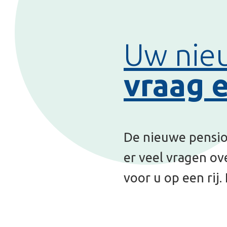
vraag en an
De nieuwe pensioenregeling kom
er veel vragen over krijgen. C
voor u op een rij. Heeft u ook 
Waarom krijgen we eigenl
Wie hebben er besloten o
Blijf ik een goede pensio
Wat is er echt anders in 
Wat gebeurt er met het p