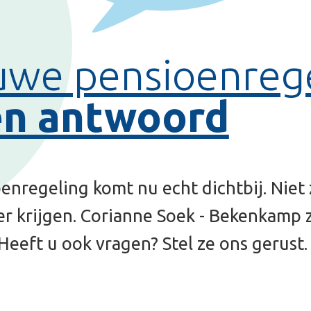
twoord
t nu echt dichtbij. Niet zo gek dus dat we
orianne Soek - Bekenkamp zet er een aantal
vragen? Stel ze ons gerust.
ijk een nieuwe pensioenregeling?
ver de nieuwe pensioenregeling?
enregeling houden?
de nieuwe regeling?
ensioen dat ik al heb opgebouwd?