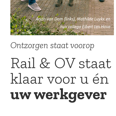
Arjan van Dam (links), Mathilde Luykx en
hun collega Eibert ten Hove
Ontzorgen staat voorop
Rail & OV staat
klaar voor u én
uw werkgever