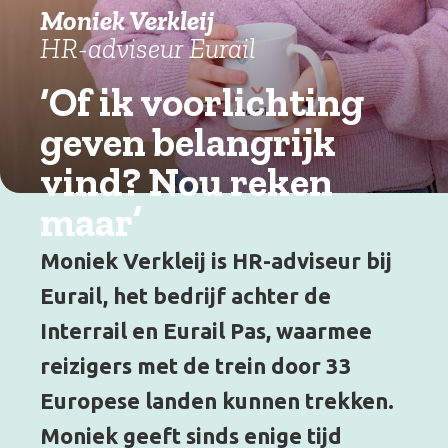
Moniek Verkleij
HR-adviseur Eurail
‘Of ik voorlichting
geven belangrijk
vind?
Nou reken
maar’
Moniek Verkleij is HR-adviseur bij
Eurail, het bedrijf achter de
Interrail en Eurail Pas, waarmee
reizigers met de trein door 33
Europese landen kunnen trekken.
Moniek geeft sinds enige tijd